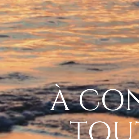
À CO
TOUT